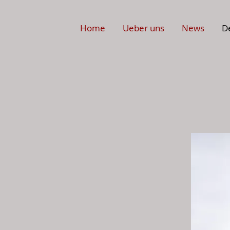
Home
Ueber uns
News
D